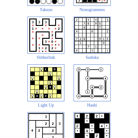
Takuzu
Nonogrammes
Slitherlink
Sudoku
Light Up
Hashi