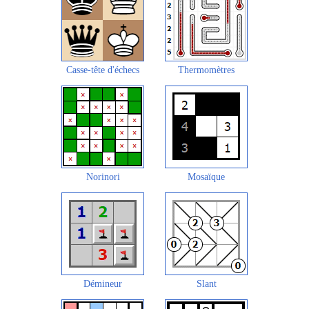
Casse-tête d'échecs
Thermomètres
Norinori
Mosaïque
Démineur
Slant