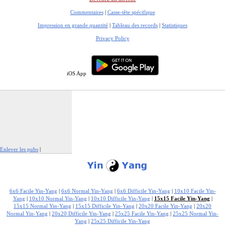
Commentaires
|
Casse-tête spécifique
Impression en grande quantité
|
Tableau des records
|
Statistiques
Privacy Policy
iOS App
Enlever les pubs
|
Signaler cette publicité
6x6 Facile Yin-Yang
|
6x6 Normal Yin-Yang
|
6x6 Difficile Yin-Yang
|
10x10 Facile Yin-
Yang
|
10x10 Normal Yin-Yang
|
10x10 Difficile Yin-Yang
|
15x15 Facile Yin-Yang
|
15x15 Normal Yin-Yang
|
15x15 Difficile Yin-Yang
|
20x20 Facile Yin-Yang
|
20x20
Normal Yin-Yang
|
20x20 Difficile Yin-Yang
|
25x25 Facile Yin-Yang
|
25x25 Normal Yin-
Yang
|
25x25 Difficile Yin-Yang