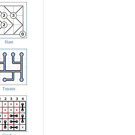
Slant
Tuyaux