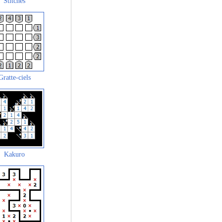
Stitches
Gratte-ciels
Kakuro