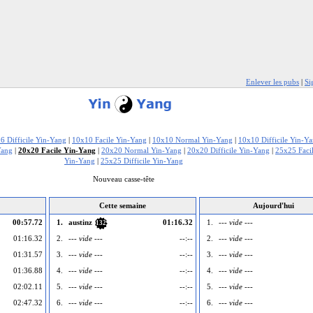
Enlever les pubs
|
Si
6 Difficile Yin-Yang
|
10x10 Facile Yin-Yang
|
10x10 Normal Yin-Yang
|
10x10 Difficile Yin-Y
Yang
|
20x20 Facile Yin-Yang
|
20x20 Normal Yin-Yang
|
20x20 Difficile Yin-Yang
|
25x25 Faci
Yin-Yang
|
25x25 Difficile Yin-Yang
Nouveau casse-tête
Cette semaine
Aujourd'hui
00:57.72
1.
austinz
01:16.32
1.
--- vide ---
132
01:16.32
2.
--- vide ---
--:--
2.
--- vide ---
01:31.57
3.
--- vide ---
--:--
3.
--- vide ---
01:36.88
4.
--- vide ---
--:--
4.
--- vide ---
02:02.11
5.
--- vide ---
--:--
5.
--- vide ---
02:47.32
6.
--- vide ---
--:--
6.
--- vide ---