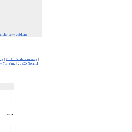
gnaler cette publicité
ang
|
15x15 Facile Yin-Yang
|
le Yin-Yang
|
25x25 Normal
--:--
--:--
--:--
--:--
--:--
--:--