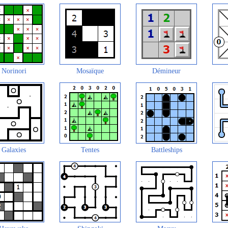
Norinori
Mosaïque
Démineur
Galaxies
Tentes
Battleships