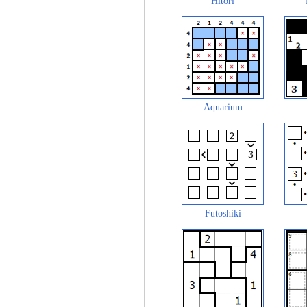
Hitori
Aquarium
Futoshiki