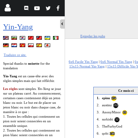
Yin-Yang
Epingler les pubs
Traduire ce site.
6x6 Facile Yin-Yang
|
6x6 Normal Yin-Yang
|
6x
Special thanks to
noisette
for the
15x15 Normal Yin-Yang
|
15x15 Difficile Yin-
translation
Yin-Yang
est un casse-tête avec des
règles simples mais qui fait réfléchir.
Les règles
sont simples.
Yin-Yang
se joue
Ce mois-ci
sur un plateau carré. Au commencement,
1.
epinu
certaines cases contiennent déjà un jeton
134
blanc ou noir. Le but est de placer un
2.
austinz
132
jeton blanc ou noir dans chaque case, de
manière à ce que :
3.
AnonyMinor
89
1. Toutes les cellules qui contiennent un
4.
surkishi
52
pion noir soient connectées en un
ensemble unique.
5.
TheFurbyGod
2. Toutes les cellules qui contiennent un
6.
qobi
240
pion blanc soient connectées en un