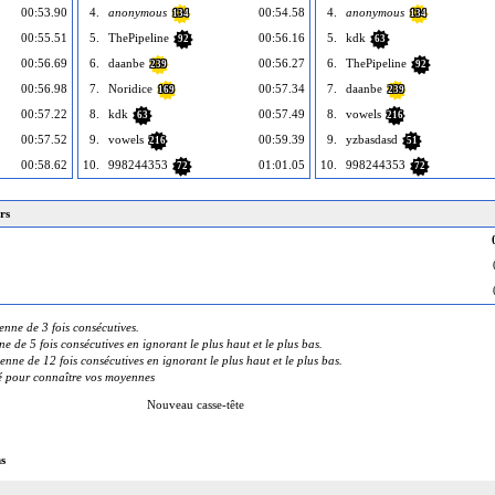
00:53.90
4.
anonymous
00:54.58
4.
anonymous
134
134
00:55.51
5.
ThePipeline
00:56.16
5.
kdk
92
63
00:56.69
6.
daanbe
00:56.27
6.
ThePipeline
239
92
00:56.98
7.
Noridice
00:57.34
7.
daanbe
169
239
00:57.22
8.
kdk
00:57.49
8.
vowels
63
216
00:57.52
9.
vowels
00:59.39
9.
yzbasdasd
216
51
00:58.62
10.
998244353
01:01.05
10.
998244353
72
72
rs
ne de 3 fois consécutives.
de 5 fois consécutives en ignorant le plus haut et le plus bas.
e de 12 fois consécutives en ignorant le plus haut et le plus bas.
té pour connaître vos moyennes
Nouveau casse-tête
s