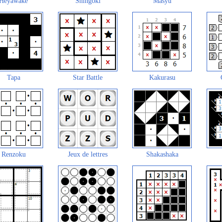
Heyawake
Shingoki
Masyu
Tapa
Star Battle
Kakurasu
Renzoku
Jeux de lettres
Shakashaka