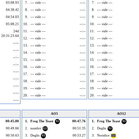
03:08.93
7.
--- vide ---
--:--
7.
--- vide ---
04:38.42
8.
--- vide ---
--:--
8.
--- vide ---
04:54.03
9.
--- vide ---
--:--
9.
--- vide ---
05:08.21
10.
--- vide ---
--:--
10.
--- vide ---
24d
11.
--- vide ---
--:--
11.
--- vide ---
20:31:23.64
12.
--- vide ---
--:--
12.
--- vide ---
--:--
13.
--- vide ---
--:--
13.
--- vide ---
--:--
14.
--- vide ---
--:--
14.
--- vide ---
--:--
15.
--- vide ---
--:--
15.
--- vide ---
--:--
16.
--- vide ---
--:--
16.
--- vide ---
--:--
17.
--- vide ---
--:--
17.
--- vide ---
--:--
18.
--- vide ---
--:--
18.
--- vide ---
--:--
19.
--- vide ---
--:--
19.
--- vide ---
--:--
20.
--- vide ---
--:--
20.
--- vide ---
--:--
AO5
AO12
00:45.80
1.
Frog The Toast
00:47.76
1.
Frog The Toast
93
93
00:49.66
2.
numbrr
00:51.35
2.
Deglis
322
93
00:50.63
3.
Deglis
00:53.27
3.
Noridice
93
169