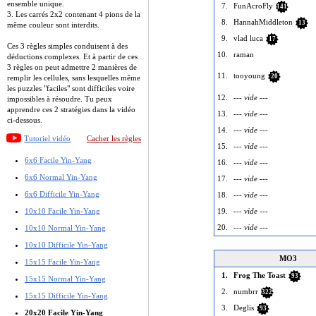
ensemble unique.
7.
FunAcroFly
141
3. Les carrés 2x2 contenant 4 pions de la
8.
HannahMiddleton
13
même couleur sont interdits.
9.
vlad luca
17
Ces 3 règles simples conduisent à des
10.
raman
déductions complexes. Et à partir de ces
3 règles on peut admettre 2 manières de
11.
tooyoung
20
remplir les cellules, sans lesquelles même
les puzzles "faciles" sont difficiles voire
12.
--- vide ---
impossibles à résoudre. Tu peux
apprendre ces 2 stratégies dans la vidéo
13.
--- vide ---
ci-dessous.
14.
--- vide ---
Tutoriel vidéo
Cacher les règles
15.
--- vide ---
6x6 Facile Yin-Yang
16.
--- vide ---
6x6 Normal Yin-Yang
17.
--- vide ---
6x6 Difficile Yin-Yang
18.
--- vide ---
19.
--- vide ---
10x10 Facile Yin-Yang
20.
--- vide ---
10x10 Normal Yin-Yang
10x10 Difficile Yin-Yang
MO3
15x15 Facile Yin-Yang
1.
Frog The Toast
93
15x15 Normal Yin-Yang
2.
numbrr
322
15x15 Difficile Yin-Yang
3.
Deglis
93
20x20 Facile Yin-Yang