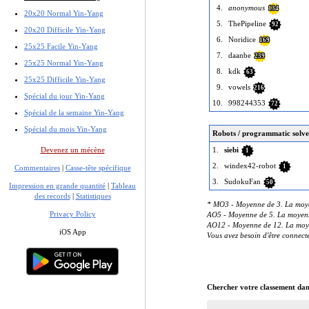
4.
anonymous
134
20x20 Normal Yin-Yang
5.
ThePipeline
92
20x20 Difficile Yin-Yang
6.
Noridice
169
25x25 Facile Yin-Yang
7.
daanbe
239
25x25 Normal Yin-Yang
8.
kdk
63
25x25 Difficile Yin-Yang
9.
vowels
216
Spécial du jour Yin-Yang
10.
998244353
72
Spécial de la semaine Yin-Yang
Spécial du mois Yin-Yang
Robots / programmatic solve
1.
siebi
Devenez un mécène
1
2.
windex42-robot
1
Commentaires
|
Casse-tête spécifique
3.
SudokuFan
50
Impression en grande quantité
|
Tableau
des records
|
Statistiques
* MO3 - Moyenne de 3. La moyen
Privacy Policy
AO5 - Moyenne de 5. La moyenne 
AO12 - Moyenne de 12. La moyenn
iOS App
Vous avez besoin d'être connec
Chercher votre classement dan